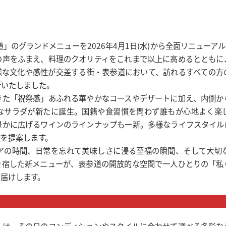
道」のグランドメニューを2026年4月1日(水)から全面リニューア
の声をふまえ、料理のクオリティをこれまで以上に高めるとともに
様な文化や感性が交差する街・表参道において、訪れるすべての方の
新いたしました。
きた「祝祭感」あふれる華やかなコースやデザートに加え、内側か
なサラダが新たに誕生。国籍や食習慣を問わず誰もが心地よく楽
豊かに広げるワインのラインナップも一新。多様なライフスタイル
験を提案します。
アの時間、日常を忘れて美味しさに浸る至福の瞬間、そして大切
を宿した新メニューが、表参道の開放的な空間で一人ひとりの「私
お届けします。
ーは、その日のコンディションやスタイルに合わせて選べる多彩な