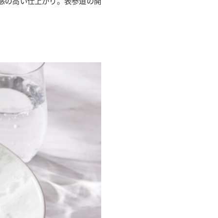
感の高い仕上がり。表参道の開
。