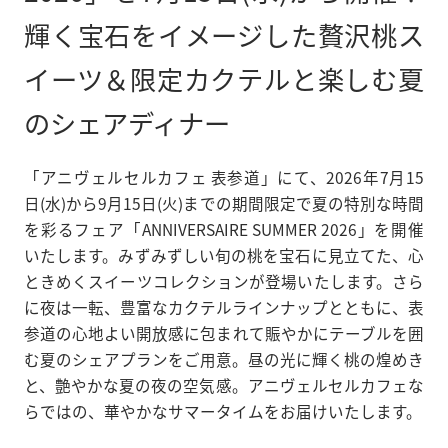
輝く宝石をイメージした贅沢桃ス
アニヴェルセルカフェ 表参道
東京都港区北青山3-5-30
MAP
INSTAGRAM
イーツ＆限定カクテルと楽しむ夏
03-5411-5988
のシェアディナー
CAFE LOUNGE / カフェラウンジ
定休日
不定休
「アニヴェルセルカフェ 表参道」にて、2026年7月15
平日
11:00 - 21:00 （L.O.20:00）
土日祝
10:00 - 21:00 （L.O.20:00）
日(水)から9月15日(火)までの期間限定で夏の特別な時間
を彩るフェア「ANNIVERSAIRE SUMMER 2026」を開催
CAKE / ケーキショップ
いたします。みずみずしい旬の桃を宝石に見立てた、心
定休日
不定休
ときめくスイーツコレクションが登場いたします。さら
平日
11:00 - 19:00
に夜は一転、豊富なカクテルラインナップとともに、表
土日祝
10:00 - 19:00
参道の心地よい開放感に包まれて賑やかにテーブルを囲
COFFEE / コーヒースタンド
む夏のシェアプランをご用意。昼の光に輝く桃の煌めき
定休日
不定休
と、艶やかな夏の夜の空気感。アニヴェルセルカフェな
平日
11:00 - 20:00
らではの、華やかなサマータイムをお届けいたします。
土日祝
10:00 - 20:00