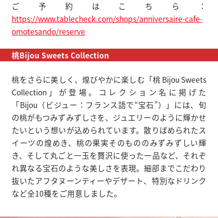
ご予約はこちら：
https://www.tablecheck.com/shops/anniversaire-cafe-
みなとみらい横浜
omotesando/reserve
桃Bijou Sweets Collection
桃をさらに美しく、煌びやかに楽しむ「桃 Bijou Sweets
Collection」が登場。コレクション名に掲げた
「Bijou（ビジュー：フランス語で“宝石”）」には、旬
の桃がもつみずみずしさを、ジュエリーのように輝かせ
たいという想いが込められています。散りばめられたス
イーツの煌めき、桃の果実そのもののみずみずしい輝
き、そして丸ごと一玉を贅沢に使った一品など、それぞ
れ異なる宝石のような美しさを表現。細部までこだわり
抜いたアフタヌーンティーやデザート、特別なドリンク
など全10種をご用意しました。