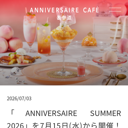
CAFE LOUNGE
カフェラウンジ
CAKE
ケーキショップ
COFFEE
コーヒースタンド
ACCESS
アクセス
2026/07/03
「ANNIVERSAIRE SUMMER
NEWS
ニュース
2026」を7月15日(水)から開催！