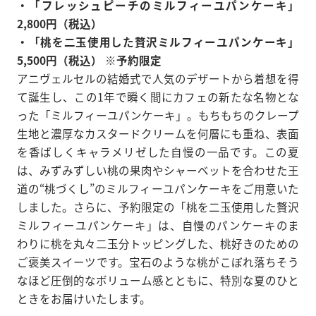
・「フレッシュピーチのミルフィーユパンケーキ」
2,800円（税込）
・「桃を二玉使用した贅沢ミルフィーユパンケーキ」
5,500円（税込） ※予約限定
アニヴェルセルの結婚式で人気のデザートから着想を得
て誕生し、この1年で瞬く間にカフェの新たな名物とな
った「ミルフィーユパンケーキ」。もちもちのクレープ
生地と濃厚なカスタードクリームを何層にも重ね、表面
を香ばしくキャラメリゼした自慢の一品です。この夏
は、みずみずしい桃の果肉やシャーベットを合わせた王
道の“桃づくし”のミルフィーユパンケーキをご用意いた
しました。さらに、予約限定の「桃を二玉使用した贅沢
ミルフィーユパンケーキ」は、自慢のパンケーキのま
わりに桃を丸々二玉分トッピングした、桃好きのための
ご褒美スイーツです。宝石のような桃がこぼれ落ちそう
なほど圧倒的なボリューム感とともに、特別な夏のひと
ときをお届けいたします。